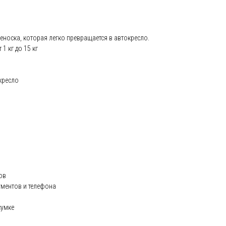
еноска, которая легко превращается в автокресло.
1 кг до 15 кг
кресло
ов
ументов и телефона
сумке