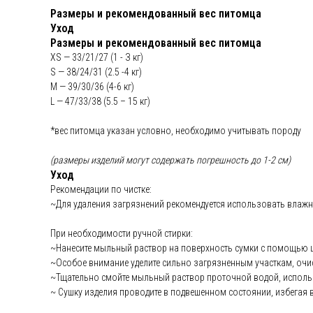
Размеры и рекомендованный вес питомца
Уход
Размеры и рекомендованный вес питомца
XS — 33/21/27 (1 - З кг)
S — 38/24/31 (2.5 -4 кг)
M — 39/30/36 (4-6 кг)
L — 47/33/38 (5.5 – 15 кг)
*вес питомца указан условно, необходимо учитывать породу
(размеры изделий могут содержать погрешность до 1-2 см)
Уход
Рекомендации по чистке:
~Для удаления загрязнений рекомендуется использовать влажн
При необходимости ручной стирки:
~Нанесите мыльный раствор на поверхность сумки с помощью щ
~Особое внимание уделите сильно загрязненным участкам, очис
~Тщательно смойте мыльный раствор проточной водой, исполь
~ Сушку изделия проводите в подвешенном состоянии, избегая 