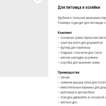
Для питомца и хозяйки
Удобная и стильная авиасумка-пер
Размеры подходит для питомцев от 
Комплект
:
— основная сумка переноска/авто
— сумочка клатч для документов
— футляр для пакетиков
— подушка с язычком для горла
— мягкая накладка на ремень
— коробка для хранения сумки
Преимущества:
— лёгкая
— съёмная крышка-сетка для полет
— вместительные карманы для док
— крепление в автомобиле
— поводок-держатель в основной 
— жесткое дно