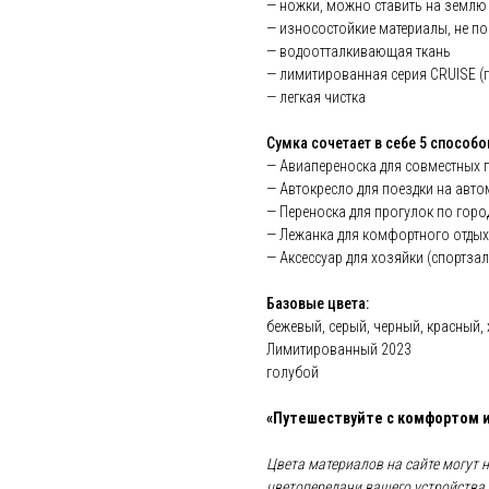
— ножки, можно ставить на землю
— износостойкие материалы, не по
— водоотталкивающая ткань
— лимитированная серия CRUISE (
— легкая чистка
Сумка сочетает в себе 5 способо
— Авиапереноска для совместных п
— Автокресло для поездки на авт
— Переноска для прогулок по город
— Лежанка для комфортного отдых
— Аксессуар для хозяйки (спортзал,
Базовые цвета:
бежевый, серый, черный, красный, 
Лимитированный 2023
голубой
«Путешествуйте с комфортом и
Цвета материалов на сайте могут 
цветопередачи вашего устройства