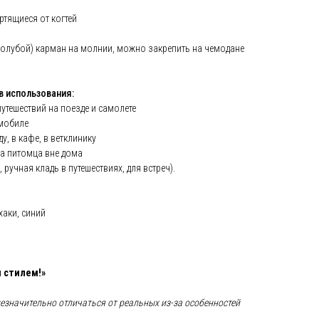
ртящиеся от когтей
голубой) карман на молнии, можно закрепить на чемодане
в использования:
утешествий на поезде и самолете
омобиле
у, в кафе, в ветклинику
а питомца вне дома
 ручная кладь в путешествиях, для встреч).
хаки, синий
 стилем!»
незначительно отличаться от реальных из-за особенностей