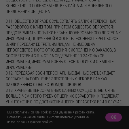
ОБЩЕСТВО НЕ ПРЕСЛЕДУЕТ ЦЕЛИ ИДЕНТИФИЦИРОВАТЬ
КОНКРЕТНОГО ПОЛЬЗОВАТЕЛЯ ВЕБ-САЙТА ИЛИ МОБИЛЬНОГО
ПРИЛОЖЕНИЯ ОБЩЕСТВА.
3.11. ОБЩЕСТВО ВПРАВЕ ОСУЩЕСТВЛЯТЬ ЗАПИСИ ТЕЛЕФОННЫХ
РАЗГОВОРОВ С КЛИЕНТОМ. ПРИ ЭТОМ ОБЩЕСТВО ОБЯЗУЕТСЯ:
ПРЕДОТВРАЩАТЬ ПОПЫТКИ НЕСАНКЦИОНИРОВАННОГО ДОСТУПА К
ИНФОРМАЦИИ, ПОЛУЧЕННОЙ В ХОДЕ ТЕЛЕФОННЫХ ПЕРЕГОВОРОВ,
И/ИЛИ ПЕРЕДАЧУ ЕЕ ТРЕТЬИМ ЛИЦАМ, НЕ ИМЕЮЩИМ
НЕПОСРЕДСТВЕННОГО ОТНОШЕНИЯ К ИСПОЛНЕНИЮ ЗАКАЗОВ, В
СООТВЕТСТВИИ С П. 4 СТ. 16 ФЕДЕРАЛЬНОГО ЗАКОНА «ОБ
ИНФОРМАЦИИ, ИНФОРМАЦИОННЫХ ТЕХНОЛОГИЯХ И О ЗАЩИТЕ
ИНФОРМАЦИИ».
3.12. ПЕРЕДАВАЯ СВОИ ПЕРСОНАЛЬНЫЕ ДАННЫЕ СУБЪЕКТ ДАЁТ
СОГЛАСИЕ НА ПОЛУЧЕНИЕ ЭЛЕКТРОННЫХ ЧЕКОВ В РАМКАХ
ЗАКЛЮЧЕННЫХ С ОБЩЕСТВОМ ДОГОВОРОВ.
3.13. ХРАНЕНИЕ ПЕРСОНАЛЬНЫХ ДАННЫХ ОСУЩЕСТВЛЯЕТСЯ НЕ
ДОЛЬШЕ, ЧЕМ ЭТОГО ТРЕБУЮТ ЦЕЛИ ИХ ОБРАБОТКИ, И ПОДЛЕЖАТ
УНИЧТОЖЕНИЮ ПО ДОСТИЖЕНИИ ЦЕЛЕЙ ОБРАБОТКИ ИЛИ В СЛУЧАЕ
УТРАТЫ НЕОБХОДИМОСТИ В ИХ ДОСТИЖЕНИИ.
Мы используем файлы cookies для улучшения работы сайта.
3.14. ПРЕКРАЩЕНИЕ ОБРАБОТКИ ПЕРСОНАЛЬНЫХ ДАННЫХ
OK
Оставаясь на нашем сайте, вы соглашаетесь с условиями
ОСУЩЕСТВЛЯЕТСЯ В СЛЕДУЮЩИХ СЛУЧАЯХ: ВЫЯВЛЕН ФАКТ ИХ
использования файлов cookies.
НЕПРАВОМЕРНОЙ ОБРАБОТКИ; ДОСТИГНУТА ЦЕЛЬ ИХ ОБРАБОТКИ;