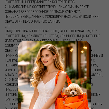
КОНТРАГЕНТЫ, ПРЕДСТАВИТЕЛИ КОНТРАГЕНТОВ;
2.10. ЗАПОЛНЕНИЕ СООТВЕТСТВУЮЩЕЙ ФОРМЫ НА САЙТЕ
ОЗНАЧАЕТ БЕЗОГОВОРОЧНОЕ СОГЛАСИЕ СУБЪЕКТА
ПЕРСОНАЛЬНЫХ ДАННЫХ С УСЛОВИЯМИ НАСТОЯЩЕЙ ПОЛИТИКИ
ОБРАБОТКИ ПЕРСОНАЛЬНЫХ ДАННЫХ.
2.11.
ОБЩЕСТВО ХРАНИТ ПЕРСОНАЛЬНЫЕ ДАННЫЕ ПОКУПАТЕЛЯ, ИЛИ
КОНТРАГЕНТА, ИЛИ ДИСТРИБЬЮТЕРА, ИЛИ ИНОГО ЛИЦА, КОТОРЫЕ
ЯВЛЯЮТСЯ СУБЪЕКТАМИ ПЕРСОНАЛЬНЫХ ДАННЫХ, С
СОБЛЮДЕНИЕМ ТРЕБОВАНИЙ ЗАКОНОДАТЕЛЬСТВА РФ И
ОБЕСПЕЧИВАЕТ ИХ НАДЛЕЖАЩУЮ СОХРАННОСТЬ. ОБЩЕСТВО
ПРИНИМАЕТ НЕОБХОДИМЫЕ И ДОСТАТОЧНЫЕ ОРГАНИЗАЦИОННЫЕ И
ТЕХНИЧЕСКИЕ МЕРЫ ДЛЯ ЗАЩИТЫ ПЕРСОНАЛЬНЫХ ДАННЫХ ОТ
НЕПРАВОМЕРНОГО ИЛИ СЛУЧАЙНОГО ДОСТУПА, УНИЧТОЖЕНИЯ,
ИЗМЕНЕНИЯ, БЛОКИРОВАНИЯ, КОПИРОВАНИЯ, РАСПРОСТРАНЕНИЯ,
А ТАКЖЕ ОТ ИНЫХ НЕПРАВОМЕРНЫХ ДЕЙСТВИЙ С НЕЙ ТРЕТЬИХ ЛИЦ.
2.12. В ОТНОШЕНИИ ПЕРСОНАЛЬНЫХ ДАННЫХ СОХРАНЯЕТСЯ
КОНФИДЕНЦИАЛЬНОСТЬ, КРОМЕ СЛУЧАЕВ ДОБРОВОЛЬНОГО
ПРЕДОСТАВЛЕНИЯ СУБЪЕКТОМ ПЕРСОНАЛЬНЫХ ДАННЫХ
ИНФОРМАЦИИ О СЕБЕ ДЛЯ ОБЩЕГО ДОСТУПА НЕОГРАНИЧЕННОМУ
КРУГУ ЛИЦ.
2.13. ПЕРСОНАЛЬНЫЕ ДАННЫЕ, СОГЛАСНО ФЕДЕРАЛЬНОМУ ЗАКОНУ