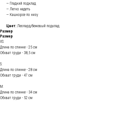
— Гладкий подклад
— Легко надеть
— Кашкорсе по низу
Цвет:
Леопард/бежевый подклад
Размер
Размер
XS:
Длина по спинке - 25 см
Обхват груди - 38,5 см
S:
Длина по спинке - 28 см
Обхват груди - 47 см
М:
Длина по спинке - 34 см
Обхват груди - 52 см