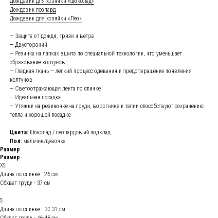
Дождевик для хозяйки «Шоколад»
Дождевик леопард
Дождевик для хозяйки «Лео»
— Защита от дождя, грязи и ветра
— Двустороний
— Резинка на лапках вшита по специальной технологии, что уменьшает
образование колтунов
— Гладкая ткань — лёгкий процесс одевания и предотвращение появления
колтунов
— Светоотражающая лента по спинке
— Идеальная посадка
— Утяжки на резиночке на груди, воротнике и талии способствуют сохранению
тепла и хорошей посадке
Цвета:
Шоколад / леопардовый подклад
Пол:
мальчик/девочка
Размер
Размер
XS:
Длина по спинке - 26 см
Обхват груди - 37 см
S:
Длина по спинке - 30-31 см