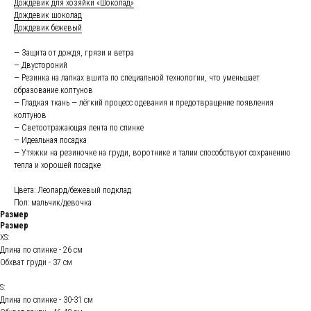
Дождевик для хозяйки «Шоколад»
Дождевик шоколад
Дождевик бежевый
— Защита от дождя, грязи и ветра
— Двустороний
— Резинка на лапках вшита по специальной технологии, что уменьшает
образование колтунов
— Гладкая ткань — лёгкий процесс одевания и предотвращение появления
колтунов
— Светоотражающая лента по спинке
— Идеальная посадка
— Утяжки на резиночке на груди, воротнике и талии способствуют сохранению
тепла и хорошей посадке
Цвета: Леопард/бежевый подклад
Пол: мальчик/девочка
Размер
Размер
XS:
Длина по спинке - 26 см
Обхват груди - 37 см
S:
Длина по спинке - 30-31 см