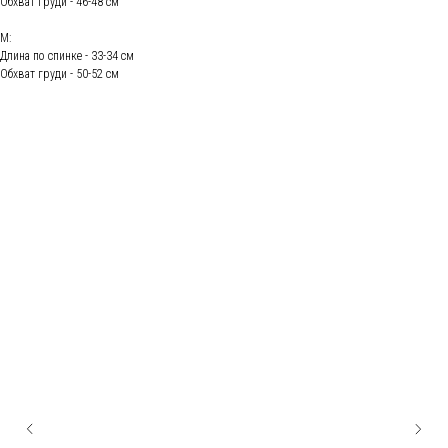
Обхват груди - 46-48 см
М:
Длина по спинке - 33-34 см
Обхват груди - 50-52 см