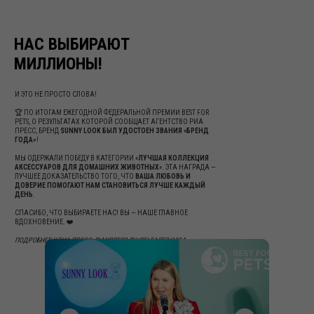
НАС ВЫБИРАЮТ
МИЛЛИОНЫ!
И ЭТО НЕ ПРОСТО СЛОВА!
🏆 ПО ИТОГАМ ЕЖЕГОДНОЙ ФЕДЕРАЛЬНОЙ ПРЕМИИ BEST FOR
PETS, О РЕЗУЛЬТАТАХ КОТОРОЙ СООБЩАЕТ АГЕНТСТВО РИА
ПРЕСС, БРЕНД
SUNNY LOOK БЫЛ УДОСТОЕН ЗВАНИЯ «БРЕНД
ГОДА»
!
МЫ ОДЕРЖАЛИ ПОБЕДУ В КАТЕГОРИИ «
ЛУЧШАЯ КОЛЛЕКЦИЯ
АКСЕССУАРОВ ДЛЯ ДОМАШНИХ ЖИВОТНЫХ
». ЭТА НАГРАДА —
ЛУЧШЕЕ ДОКАЗАТЕЛЬСТВО ТОГО, ЧТО
ВАША ЛЮБОВЬ И
ДОВЕРИЕ ПОМОГАЮТ НАМ СТАНОВИТЬСЯ ЛУЧШЕ КАЖДЫЙ
ДЕНЬ
.
СПАСИБО, ЧТО ВЫБИРАЕТЕ НАС! ВЫ — НАШЕ ГЛАВНОЕ
ВДОХНОВЕНИЕ. ❤️
ПОДРОБНЕЕ У РИА ПРЕСС:
RIANPRESS.RU/RELEASES/1394