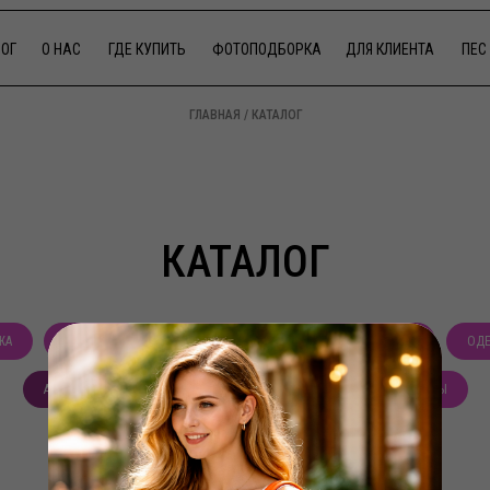
ОГ
О НАС
ГДЕ КУПИТЬ
ФОТОПОДБОРКА
ДЛЯ КЛИЕНТА
ПЕС 
ГЛАВНАЯ / КАТАЛОГ
КАТАЛОГ
ЖА
НОВИНКИ
ПОПУЛЯРНОЕ
СУМКИ ПЕРЕНОСКИ
ОД
АМУНИЦИЯ
АКСЕССУАРЫ
ПОДАРОЧНЫЕ СЕРТИФИКАТЫ