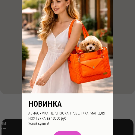
НОВИНКА
АВИАСУМКА-ПЕРЕНОСКА ТРЕВЕЛ +КАРМАН ДЛЯ
НОУТБУКА за 13000 руб
ием
Успей купить!
Остались вопросы?
е —
С удовольствием ответим в нашем